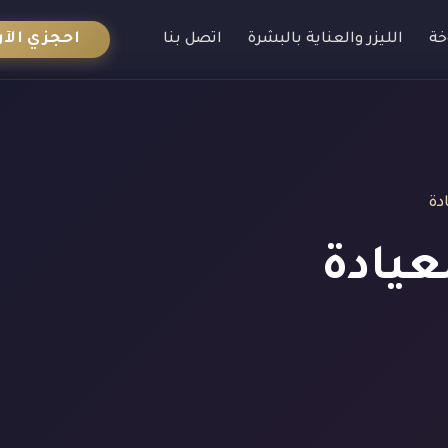
احجزي الآن
خة
الليزر والعناية بالبشرة
اتصل بنا
دة
عيادة