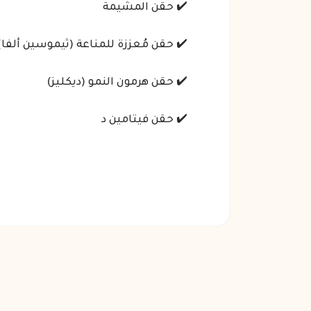
✔️ حقن المشيمة
✔️ حقن مُعززة للمناعة (ثيموسين ألفا)
✔️ حقن هرمون النمو (ديكليز)
✔️ حقن فيتامين د