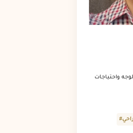
لوجه واحتياجات
احي