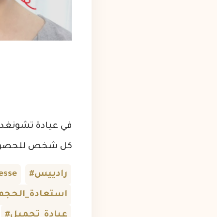
في عيادة تشونغدام
كل شخص للحصول ع
#رادييس
esse
#استعادة_الحجم
#عيادة_تجميل