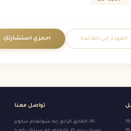
احجزي استشارتكِ
العودة إلى القائمة
ل
تواصل معنا
٤١٢، الطابق الرابع، إيه تشونغدام سكوير،
دوسان-ديرو ٤٢٠، غانغنام-غو، سيئول، كوريا