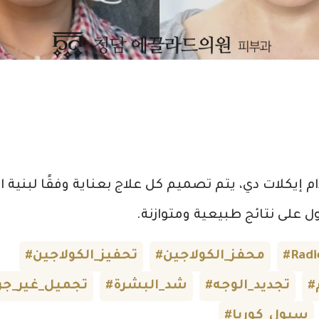
 إيكلات دي، يتم تصميم كل علاج بعناية وفقًا لبنية ا
لى نتائج طبيعية ومتوازنة.
#Radi
#محفز_الكولاجين
#تحفيز_الكولاجين
#تجديد_الوجه
#شد_البشرة
#تجميل_غير_جر
#سيول_كوريا