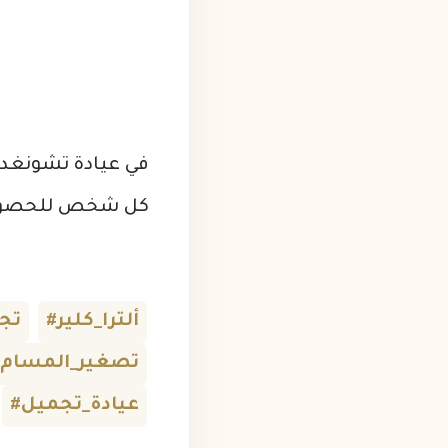
في عيادة تشونغدام
كل شخص للحصول ع
#ألترا_كلير
#تج
#تصغير_المسام
#عيادة_تجميل