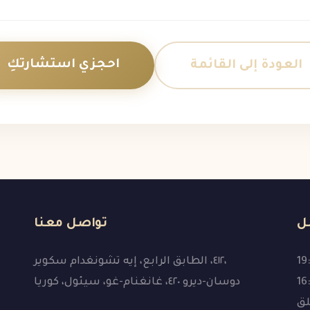
احجزي استشارتكِ
العودة إلى القائمة
ل
تواصل معنا
٤١٢، الطابق الرابع، إيه تشونغدام سكوير،
دوسان-ديرو ٤٢٠، غانغنام-غو، سيئول، كوريا
لق