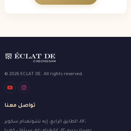
© 2026 ECLAT DE. All rights reserved.
تواصل معنا
٤١٢، الطابق الرابع، إيه تشونغدام سكوير،
دوسان-ديرو ٤٢٠، غانغنام-غو، سيئول، كوريا