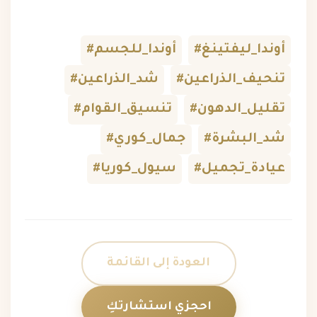
#أوندا_ليفتينغ
#أوندا_للجسم
#تنحيف_الذراعين
#شد_الذراعين
#تقليل_الدهون
#تنسيق_القوام
#شد_البشرة
#جمال_كوري
#عيادة_تجميل
#سيول_كوريا
العودة إلى القائمة
احجزي استشارتكِ