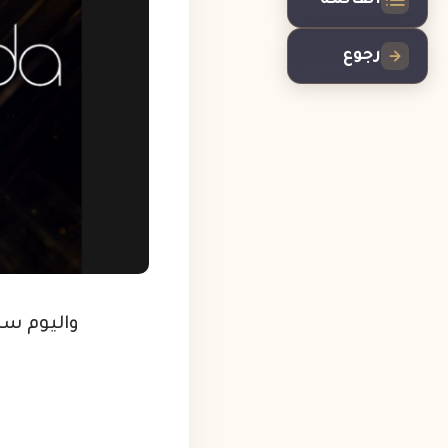
القائمة
رجوع
واليوم سن