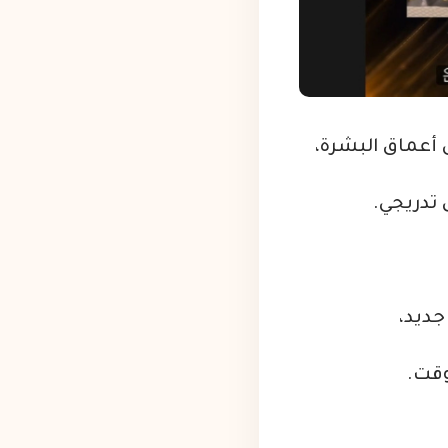
ى أعماق البشرة،
 تدريجي.
جديد،
وقت.