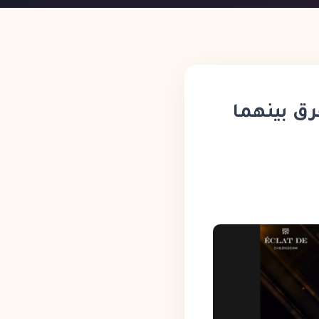
رق بينهما