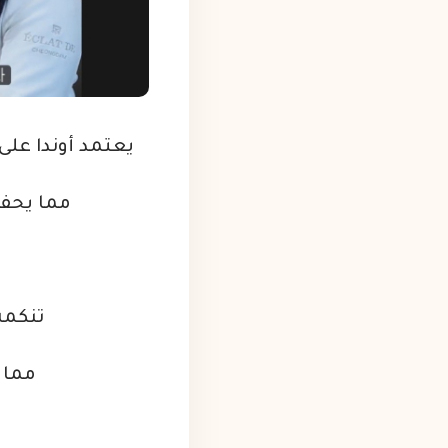
يعتمد أوندا على 
مما يحفز 
تنكمش 
مما ي