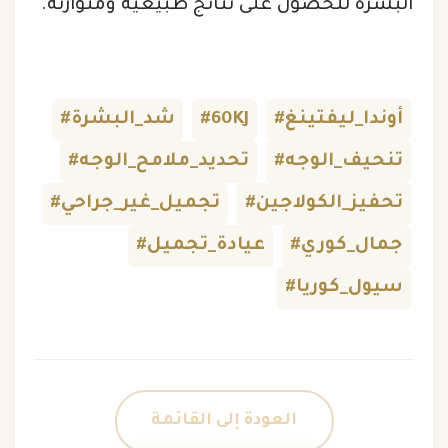
البشرة للحصول على نتائج طبيعية ومتوازنة.
#أوندا_ليفتينغ
#60KJ
#شد_البشرة
#تنحيف_الوجه
#تحديد_ملامح_الوجه
#تحفيز_الكولاجين
#تجميل_غير_جراحي
#جمال_كوري
#عيادة_تجميل
#سيول_كوريا
العودة إلى القائمة