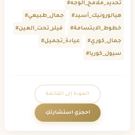
#تحديد_ملامح_الوجه
#هيالورونيك_أسيد
#جمال_طبيعي
#خطوط_الابتسامة
#فيلر_تحت_العين
#جمال_كوري
#عيادة_تجميل
#سيول_كوريا
العودة إلى القائمة
احجزي استشارتكِ