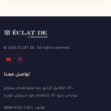
© 2026 ECLAT DE. All rights reserved.
تواصل معنا
٤١٢، الطابق الرابع، إيه تشونغدام سكوير،
دوسان-ديرو ٤٢٠، غانغنام-غو، سيئول، كوريا
هاتف: +82 2-6120-8888