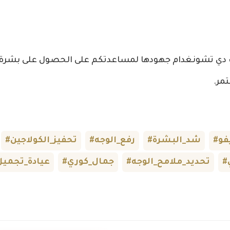
ت دي تشونغدام جهودها لمساعدتكم على الحصول على بشر
مر.
فو
#شد_البشرة
#رفع_الوجه
#تحفيز_الكولاجين
#تحديد_ملامح_الوجه
#جمال_كوري
#عيادة_تجميل