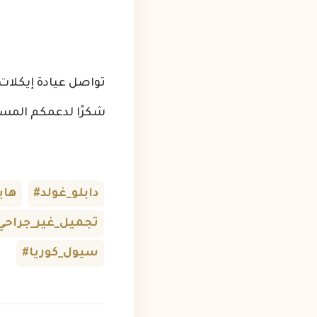
تواصل عيادة إيكلا
شكرًا لدعمكم المست
#دابلو_غولد
#هاي
#تجميل_غير_جراحي
#سيول_كوريا