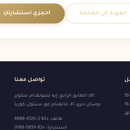
احجزي استشارتكِ
العودة إلى القائمة
ل
تواصل معنا
٤١٢، الطابق الرابع، إيه تشونغدام سكوير،
دوسان-ديرو ٤٢٠، غانغنام-غو، سيئول، كوريا
لق
هاتف: +82 2-6120-8888
استشارة: +82-5839-0188