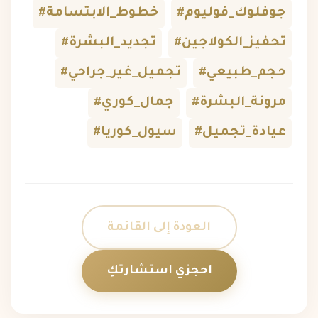
#جوفلوك_فوليوم
#خطوط_الابتسامة
#تحفيز_الكولاجين
#تجديد_البشرة
#حجم_طبيعي
#تجميل_غير_جراحي
#مرونة_البشرة
#جمال_كوري
#عيادة_تجميل
#سيول_كوريا
العودة إلى القائمة
احجزي استشارتكِ