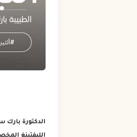
الدكتورة بارك س
الليفتينغ المخ