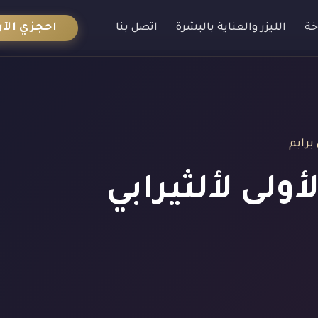
احجزي الآن
خة
الليزر والعناية بالبشرة
اتصل بنا
برايم
ولى لألثيرابي