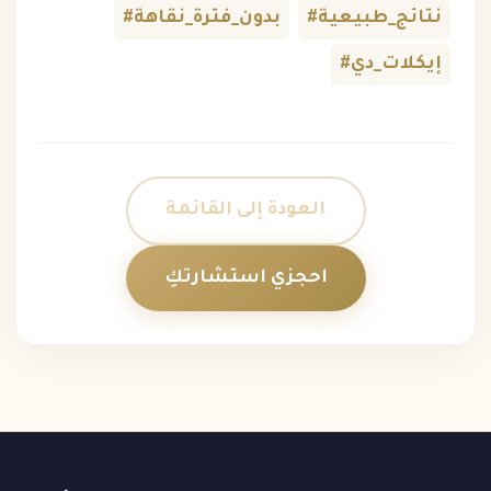
#نتائج_طبيعية
#بدون_فترة_نقاهة
#إيكلات_دي
العودة إلى القائمة
احجزي استشارتكِ