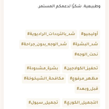
وطبيعية. شكرًا لدعمكم المستمر.
#أوليجيو
#شد_بالترددات_الراديوية
#شد_البشرة
#شد_الوجه_بدون_جراحة
#نحت_الوجه
#تحفيز_الكولاجين
#بشرة_مشدودة
#مظهر_مرفوع
#مكافحة_الشيخوخة
#قبل_وبعد
#التجميل_الكوري
#تجميل_سيول