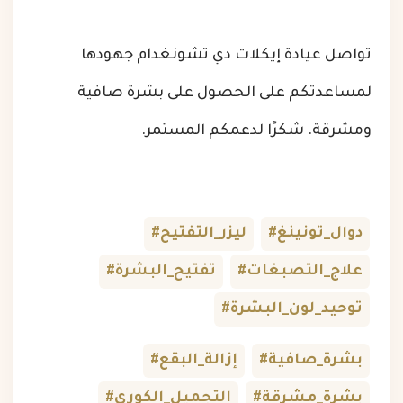
تواصل عيادة إيكلات دي تشونغدام جهودها
لمساعدتكم على الحصول على بشرة صافية
ومشرقة. شكرًا لدعمكم المستمر.
#دوال_تونينغ
#ليزر_التفتيح
#علاج_التصبغات
#تفتيح_البشرة
#توحيد_لون_البشرة
#بشرة_صافية
#إزالة_البقع
#بشرة_مشرقة
#التجميل_الكوري