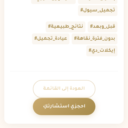
#تجميل_سيول
#قبل_وبعد
#نتائج_طبيعية
#بدون_فترة_نقاهة
#عيادة_تجميل
#إيكلات_دي
العودة إلى القائمة
احجزي استشارتكِ