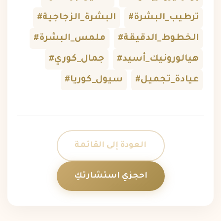
#ترطيب_البشرة
#البشرة_الزجاجية
#الخطوط_الدقيقة
#ملمس_البشرة
#هيالورونيك_أسيد
#جمال_كوري
#عيادة_تجميل
#سيول_كوريا
العودة إلى القائمة
احجزي استشارتكِ