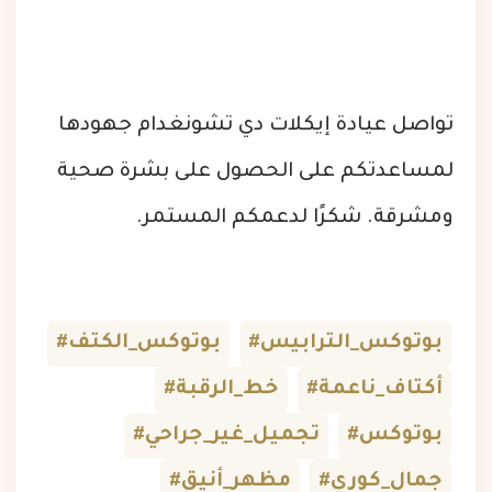
تواصل عيادة إيكلات دي تشونغدام جهودها
لمساعدتكم على الحصول على بشرة صحية
ومشرقة. شكرًا لدعمكم المستمر.
#بوتوكس_الترابيس
#بوتوكس_الكتف
#أكتاف_ناعمة
#خط_الرقبة
#بوتوكس
#تجميل_غير_جراحي
#جمال_كوري
#مظهر_أنيق