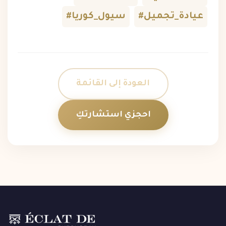
#عيادة_تجميل
#سيول_كوريا
العودة إلى القائمة
احجزي استشارتكِ