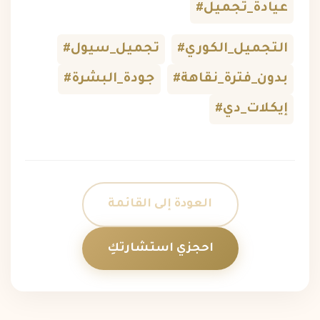
#عيادة_تجميل
#التجميل_الكوري
#تجميل_سيول
#بدون_فترة_نقاهة
#جودة_البشرة
#إيكلات_دي
العودة إلى القائمة
احجزي استشارتكِ