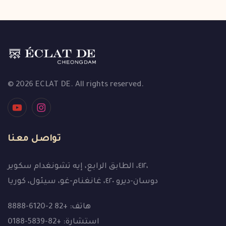
© 2026 ECLAT DE. All rights reserved.
تواصل معنا
٤١٢، الطابق الرابع، إيه تشونغدام سكوير،
دوسان-ديرو ٤٢٠، غانغنام-غو، سيئول، كوريا
هاتف: +82 2-6120-8888
استشارة: +82-5839-0188