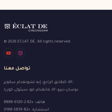
© 2026 ECLAT DE. All rights reserved.
تواصل معنا
٤١٢، الطابق الرابع، إيه تشونغدام سكوير،
دوسان-ديرو ٤٢٠، غانغنام-غو، سيئول، كوريا
هاتف: +82 2-6120-8888
استشارة: +82-5839-0188