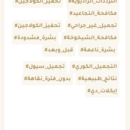
#الترددات_الراديوية
#تحفيز_الكولاجين
#مكافحة_التجاعيد
#تجميل_غير_جراحي
#تحفيز_الكولاجين
#مكافحة_الشيخوخة
#بشرة_مشدودة
#بشرة_ناعمة
#قبل_وبعد
#التجميل_الكوري
#تجميل_سيول
#نتائج_طبيعية
#بدون_فترة_نقاهة
#إيكلات_دي