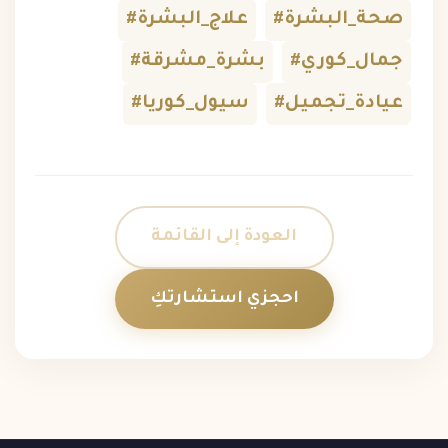
#صحة_البشرة
#علاج_البشرة
#جمال_كوري
#بشرة_مشرقة
#عيادة_تجميل
#سيول_كوريا
العودة إلى القائمة
احجزي استشارتكِ