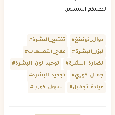
لدعمكم المستمر.
#دوال_تونينغ
#تفتيح_البشرة
#ليزر_البشرة
#علاج_التصبغات
#نضارة_البشرة
#توحيد_لون_البشرة
#جمال_كوري
#تجديد_البشرة
#عيادة_تجميل
#سيول_كوريا