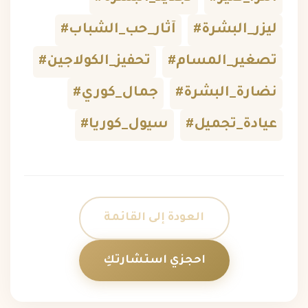
#ليزر_البشرة
#آثار_حب_الشباب
#تصغير_المسام
#تحفيز_الكولاجين
#نضارة_البشرة
#جمال_كوري
#عيادة_تجميل
#سيول_كوريا
العودة إلى القائمة
احجزي استشارتكِ