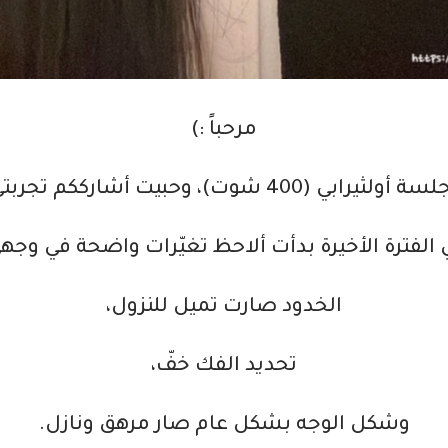
مرحباً :)
شوت)، وحبيت أشارككم تجربتي بكل صراحة.
 الفترة الأخيرة بدأت ألاحظ تغيّرات واضحة في وجهي
الخدود صارت تميل للنزول،
تحديد الفك خفّ،
وشكل الوجه بشكل عام صار مرهق ونازل.