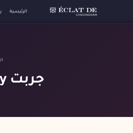
الرئيسية
ر
ال
جربت Ultherapy … والنتيجة فاجأتني!