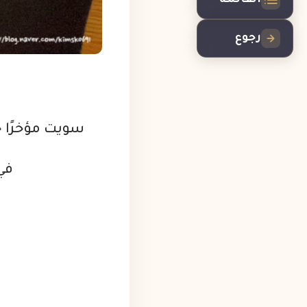
القائمة
رجوع
سويت مؤخرًا جلسة أولثيرابي (400 
في