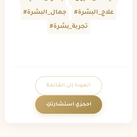
#علاج_البشرة
#جمال_البشرة
#تجربة_بشرة
العودة إلى القائمة
احجزي استشارتكِ