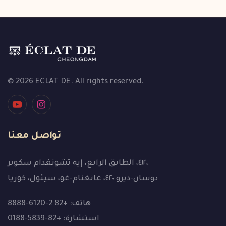
© 2026 ECLAT DE. All rights reserved.
تواصل معنا
٤١٢، الطابق الرابع، إيه تشونغدام سكوير،
دوسان-ديرو ٤٢٠، غانغنام-غو، سيئول، كوريا
هاتف: +82 2-6120-8888
استشارة: +82-5839-0188