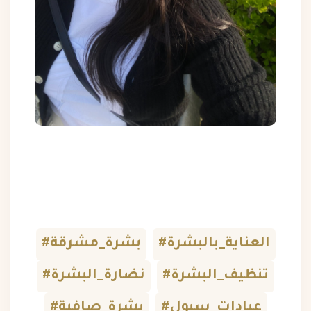
#العناية_بالبشرة
#بشرة_مشرقة
#تنظيف_البشرة
#نضارة_البشرة
#عيادات_سيول
#بشرة_صافية