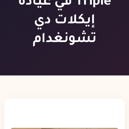
Triple في عيادة
إيكلات دي
تشونغدام